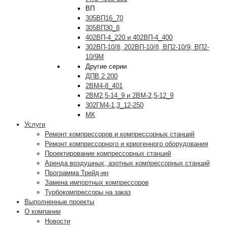
ВП
305ВП16_70
305ВП30_8
402ВП-4_220 и 402ВП-4_400
302ВП-10/8, 202ВП-10/8, ВП2-10/9, ВП2-
10/9М
Другие серии
ДПВ 2 200
2ВМ4-8_401
2ВМ2,5-14_9 и 2ВМ-2,5-12_9
302ГМ4-1,3_12-250
МК
Услуги
Ремонт компрессоров и компрессорных станций
Ремонт компрессорного и криогенного оборудования
Проектирование компрессорных станций
Аренда воздушных, азотных компрессорных станций
Программа Трейд-ин
Замена импортных компрессоров
Турбокомпрессоры на заказ
Выполненные проекты
О компании
Новости