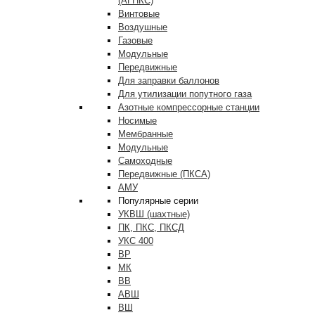
(АГНКС)
Винтовые
Воздушные
Газовые
Модульные
Передвижные
Для заправки баллонов
Для утилизации попутного газа
Азотные компрессорные станции
Носимые
Мембранные
Модульные
Самоходные
Передвижные (ПКСА)
АМУ
Популярные серии
УКВШ (шахтные)
ПК, ПКС, ПКСД
УКС 400
ВР
МК
ВВ
АВШ
ВШ