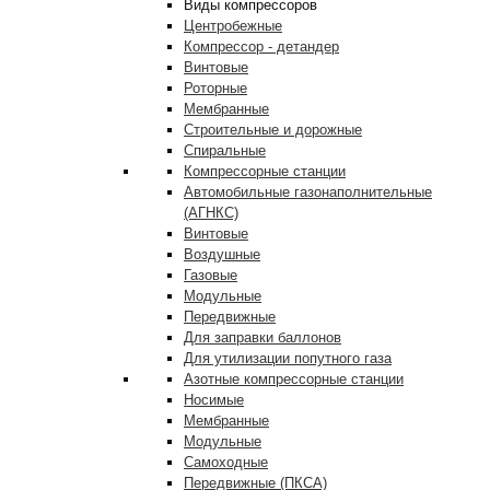
Виды компрессоров
Центробежные
Компрессор - детандер
Винтовые
Роторные
Мембранные
Строительные и дорожные
Спиральные
Компрессорные станции
Автомобильные газонаполнительные
(АГНКС)
Винтовые
Воздушные
Газовые
Модульные
Передвижные
Для заправки баллонов
Для утилизации попутного газа
Азотные компрессорные станции
Носимые
Мембранные
Модульные
Самоходные
Передвижные (ПКСА)