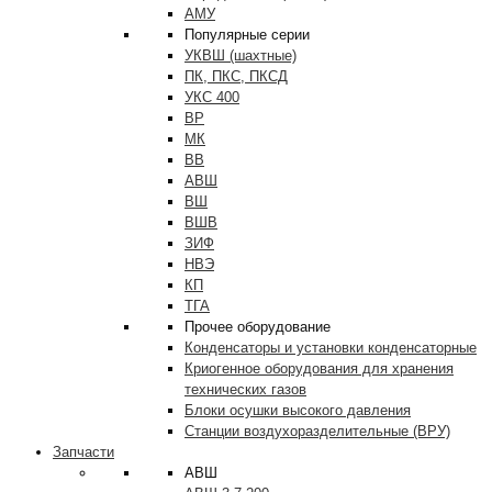
АМУ
Популярные серии
УКВШ (шахтные)
ПК, ПКС, ПКСД
УКС 400
ВР
МК
ВВ
АВШ
ВШ
ВШВ
ЗИФ
НВЭ
КП
ТГА
Прочее оборудование
Конденсаторы и установки конденсаторные
Криогенное оборудования для хранения
технических газов
Блоки осушки высокого давления
Станции воздухоразделительные (ВРУ)
Запчасти
АВШ