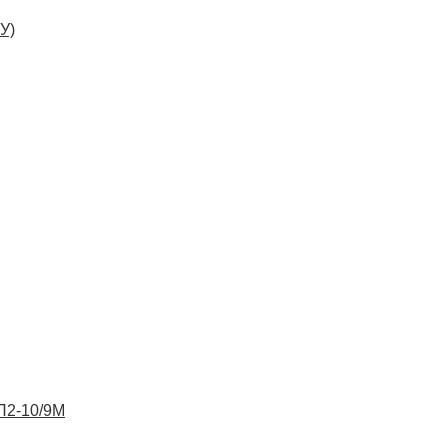
У)
ВП2-10/9М