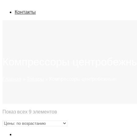
Контакты
Компрессоры центробежн
Главная
»
Товары
»
Компрессоры центробежные
Показ всех 9 элементов