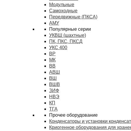
Модульные
Самоходные
Передвижные (ПКСА)
АМУ
Популярные серии
УКВШ (шахтные)
ПК, ПКС, ПКСД
УКС 400
ВР
МК
ВВ
АВШ
ВШ
ВШВ
ЗИФ
НВЭ
КП
ТГА
Прочее оборудование
Конденсаторы и установки конденса
Криогенное оборудования для хранен