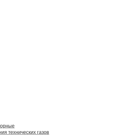
торные
ия технических газов