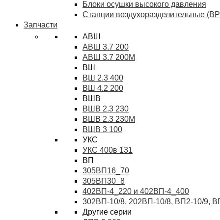
Блоки осушки высокого давления
Станции воздухоразделительные (ВР
Запчасти
АВШ
АВШ 3.7 200
АВШ 3.7 200М
ВШ
ВШ 2.3 400
ВШ 4.2 200
ВШВ
ВШВ 2.3 230
ВШВ 2.3 230М
ВШВ 3 100
УКС
УКС 400в 131
ВП
305ВП16_70
305ВП30_8
402ВП-4_220 и 402ВП-4_400
302ВП-10/8, 202ВП-10/8, ВП2-10/9, 
Другие серии