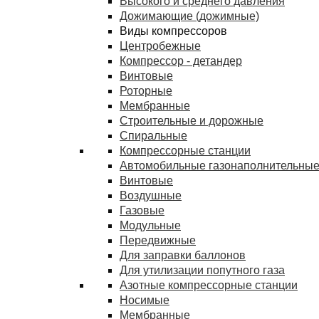
Высокого и среднего давления
Дожимающие (дожимные)
Виды компрессоров
Центробежные
Компрессор - детандер
Винтовые
Роторные
Мембранные
Строительные и дорожные
Спиральные
Компрессорные станции
Автомобильные газонаполнительные
Винтовые
Воздушные
Газовые
Модульные
Передвижные
Для заправки баллонов
Для утилизации попутного газа
Азотные компрессорные станции
Носимые
Мембранные